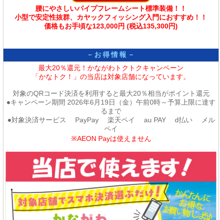
腰にやさしいパイプフレームシート標準装備！！
小型で安定性抜群、カヤックフィッシング入門におすすめ！！
価格もお手頃な123,000円
(税込135,300円)
－お得情報－
最大20％還元！かながわトクトクキャンペーン
「かなトク！」の当店は対象店舗になっています。
対象のQRコード決済を利用すると最大20％相当がポイント還元
●キャンペーン期間 2026年6月19日（金）午前0時～予算上限に達す
るまで
●対象決済サービス PayPay 楽天ペイ au PAY d払い メル
ペイ
※AEON Payは使えません