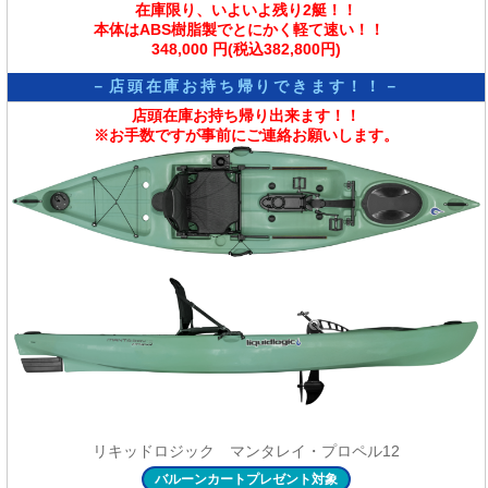
在庫限り、
いよいよ残り2艇！！
本体はABS樹脂製でとにかく軽て速い！！
348,000 円(税込382,800円)
－店頭在庫お持ち帰りできます！！－
店頭在庫お持ち帰り出来ます！！
※お手数ですが事前にご連絡お願いします。
リキッドロジック マンタレイ・プロペル12
バルーンカートプレゼント対象