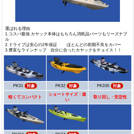
選ばれる理由
1.コスパ最強 カヤック本体はもちろん消耗品パーツもリーズナブ
ル
2.ドライブは安心の2年保証 ほとんどの初期不良をカバー
3.豊富なラインナップ 自分に合ったカヤックをチョイス！！
PK31
PK32
PK335
対象
対象
対象
ショートサイズ・速
軽くてコンパクト
取り回し・安定性
い