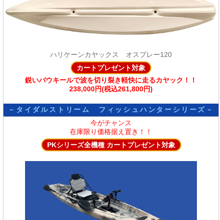
ハリケーンカヤックス オスプレー120
カートプレゼント対象
鋭いバウキールで波を切り裂き軽快に走るカヤック！！
238,000円(税込261,800円)
－タイダルストリーム フィッシュハンターシリーズ－
今がチャンス
在庫限り価格据え置き！！
PKシリーズ全機種 カートプレゼント対象