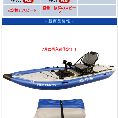
PK366
PK37
対象
対象
軽量・抜群のスピー
安定性とスピード
ド
－新商品情報－
7月に再入荷予定！！