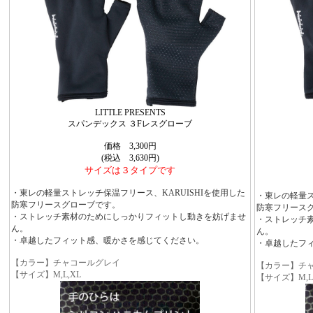
LITTLE PRESENTS
スパンデックス ３Fレスグローブ
価格 3,300円
(税込 3,630円)
サイズは３タイプです
・東レの軽量ストレッチ保温フリース、KARUISHIを使用した
・東レの軽量ス
防寒フリースグローブです。
防寒フリース
・ストレッチ素材のためにしっかりフィットし動きを妨げませ
・ストレッチ
ん。
ん。
・卓越したフィット感、暖かさを感じてください。
・卓越したフ
【カラー】チャコールグレイ
【カラー】チ
【サイズ】M,L,XL
【サイズ】M,L