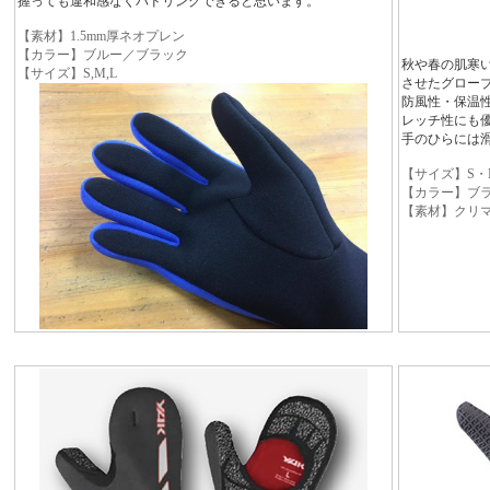
握っても違和感なくパドリングできると思います。
【素材】1.5mm厚ネオプレン
【カラー】ブルー／ブラック
秋や春の肌寒
【サイズ】S,M,L
させたグロー
防風性・保温
レッチ性にも
手のひらには
【サイズ】S・
【カラー】ブ
【素材】クリマ