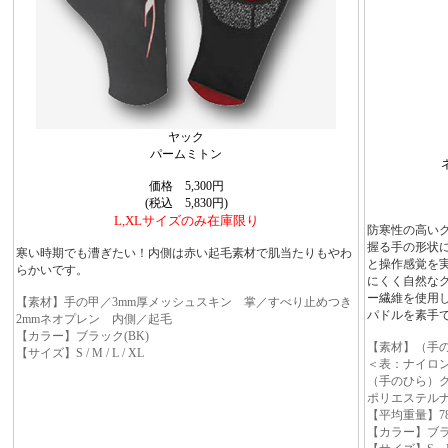
ヤック
パームミトン
価格 5,300円
(税込 5,830円)
L,XLサイズのみ在庫限り
防寒性の高い
握る手の形状
寒い時期でも漕ぎたい！内側は赤い起毛素材で肌当たりもやわ
と操作感覚を
らかいです。
にくく自然な
ー繊維を使用
【素材】手の甲／3mm厚メッシュスキン 掌／すべり止めつき
パドルを素手
2mmネオプレン 内側／起毛
【カラー】ブラック(BK)
【素材】（手の
【サイズ】S / M / L / XL
＜表：ナイロン
（手のひら）ク
ポリエステルナ
【平均重量】78
【カラー】ブラ