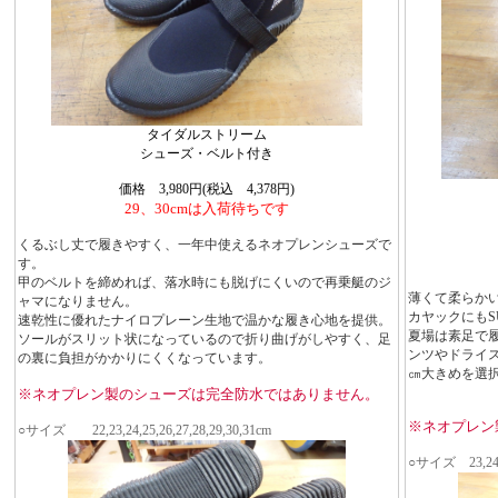
タイダルストリーム
シューズ・ベルト付き
価格 3,980円(税込 4,378円)
29、30cmは入荷待ちです
くるぶし丈で履きやすく、一年中使えるネオプレンシューズで
す。
甲のベルトを締めれば、落水時にも脱げにくいので再乗艇のジ
薄くて柔らか
ャマになりません。
カヤックにもS
速乾性に優れたナイロプレーン生地で温かな履き心地を提供。
夏場は素足で
ソールがスリット状になっているので折り曲げがしやすく、足
ンツやドライ
の裏に負担がかかりにくくなっています。
㎝大きめを選
※ネオプレン製のシューズは完全防水ではありません。
※ネオプレン
○サイズ 22,23,24,25,26,27,28,29,30,31cm
○サイズ 23,24,25