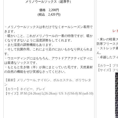
メリノウールソックス（超厚手）
価格 2,200円
(税込 2,420 円)
・メリノウールソックスは冬だけでなくオールシーズン着用で
レ
きます。
・暖かいこと。これがメリノウールの一番の特徴ですが、暖か
・東レの軽量ス
くなりすぎないように温度調整をしてくれます。
防寒フリース
・また湿度の調整機能もあります。
・ストレッチ
・そして抗菌作用。これにより足のにおいもかなり抑えられま
ん。
す。
・卓越したフ
・ウエーディングにはもちろん、アウトドアアクティビティに
は最適なソックスです。
【カラー】ブ
・もともと生き物（羊）が身にまとっていた毛です。天然素材
【サイズ】フ
の自然の機能をぜひ実感なさってください。
【素材】メリノウール, ナイロン、ポルエステル、ポリウレタ
ン
【カラー】ネイビー、グレイ
【サイズ】JP:M (24-26cm) L(26-28cm) / US: S (US6-8) M (us8-10)