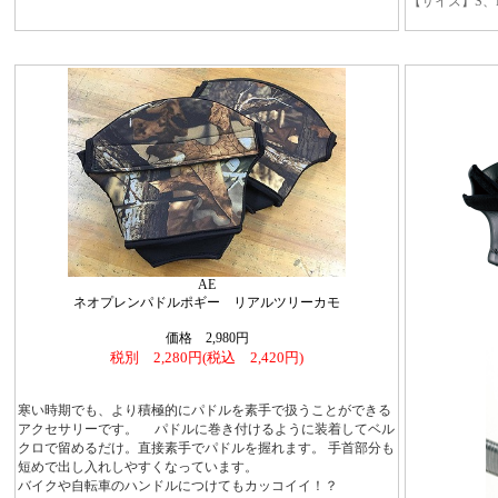
【サイズ】S、
AE
ネオプレンパドルポギー リアルツリーカモ
価格 2,980円
税別 2,280円(税込 2,420円)
寒い時期でも、より積極的にパドルを素手で扱うことができる
アクセサリーです。 パドルに巻き付けるように装着してベル
クロで留めるだけ。直接素手でパドルを握れます。 手首部分も
短めで出し入れしやすくなっています。
バイクや自転車のハンドルにつけてもカッコイイ！？