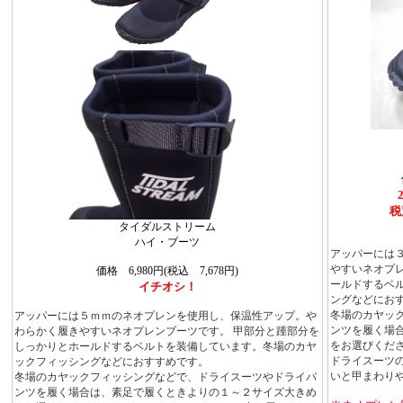
税
タイダルストリーム
ハイ・ブーツ
アッパーには
やすいネオプ
価格 6,980円(税込 7,678円)
ールドするベ
イチオシ！
ングなどにお
冬場のカヤッ
アッパーには５ｍｍのネオプレンを使用し、保温性アップ。や
ンツを履く場
わらかく履きやすいネオプレンブーツです。 甲部分と踵部分を
をお選びくだ
しっかりとホールドするベルトを装備しています。冬場のカヤ
ドライスーツ
ックフィッシングなどにおすすめです。
いと甲まわり
冬場のカヤックフィッシングなどで、ドライスーツやドライパ
ンツを履く場合は、素足で履くときよりの１～２サイズ大きめ