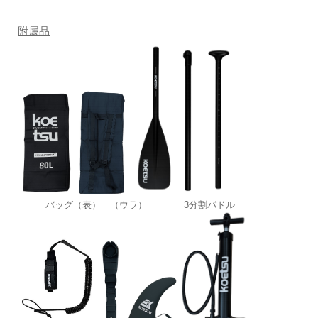
附属品
バッグ（表） （ウラ） 3分割パドル