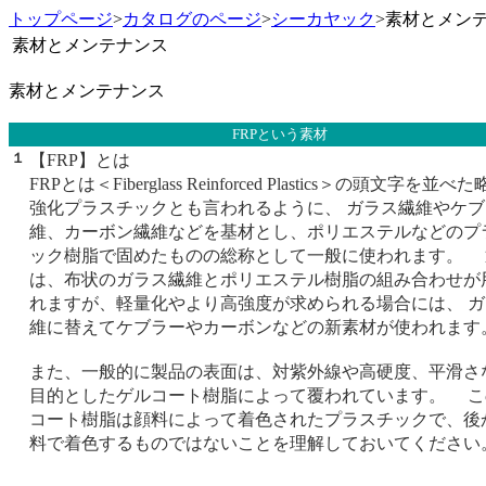
トップページ
>
カタログのページ
>
シーカヤック
>素材とメン
素材とメンテナンス
素材とメンテナンス
FRPという素材
１
【FRP】とは
FRPとは＜Fiberglass Reinforced Plastics＞の頭文字を並
強化プラスチックとも言われるように、 ガラス繊維やケ
維、カーボン繊維などを基材とし、ポリエステルなどのプ
ック樹脂で固めたものの総称として一般に使われます。 
は、布状のガラス繊維とポリエステル樹脂の組み合わせが
れますが、軽量化やより高強度が求められる場合には、 
維に替えてケブラーやカーボンなどの新素材が使われます
また、一般的に製品の表面は、対紫外線や高硬度、平滑さ
目的としたゲルコート樹脂によって覆われています。 こ
コート樹脂は顔料によって着色されたプラスチックで、後
料で着色するものではないことを理解しておいてください