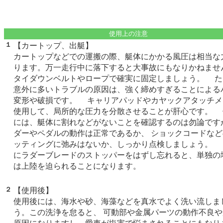
使用上の注意
１
【カートップ、出艇】
カートップなどでの運搬の際、艇体にかかる風圧は相当な
ります。万一走行中に落下すると大事故にもなりかねま
タイダウンベルトやロープで確実に固定しましょう。 た
意外に多いトラブルの原因は、強く締めすぎることによる
変形や破損です。 キャリアパッドやカヤックアタッチメ
使用して、局所的な圧力を分散させることが肝心です。 
には、艇体に割れなどがないことを確認するのは勿論です
ダーやペダルの動作は正常であるか、 ショックコードな
ッティングに弛みはないか、しっかり点検しましょう。 
にラダーブレードのストッパーをはずし忘れると、単独の
は上陸を迫られることになります。
２
【使用後】
使用後には、海水や砂、海藻などを真水でよく洗い流しま
う。この洗浄を怠ると、 可動部や金属パーツの動作不良