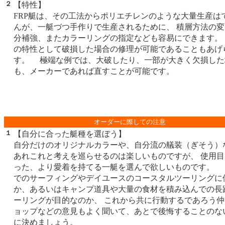
２
【特性】
FRP艇は、その工法からポリエチレンのような大量生産は
んが、一艇づつ手作りで生産されるために、 積層方法の
分補強、またカラーリングの指定なども容易にできます。
の特性として破損した場合の修理が可能であることもあげ
す。 極端な例では、大破したり、一部が大きく欠損した
も、メーカーであれば直すことが可能です。
オーダーに際しての注意
１
【自分に合った艇種を選ぼう】
自分だけのオリジナルカラーや、自分流の艤装（ぎそう）
あれこれと考えを巡らせるのは楽しいものですが、 使用
った、より愛着を持てる一艇を選んで欲しいものです。 
でのサーフィングやデイユースのコースタルツーリングに
か、あるいはキャンプ道具や大量の食材を積み込んでの長
ーリングが目的なのか、 これから共に行動するであろう
ョップなどの意見もよく聞いて、あとで後悔することのな
に決めましょう。