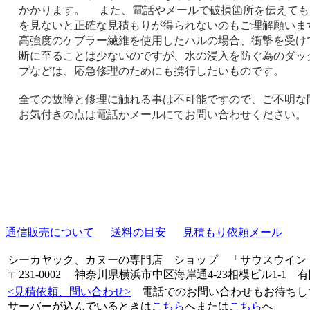
かかります。 また、電話やメールで破損箇所を伝えても
を見ないと正確な見積もりが得られないのもご理解願い
高強度のケブラー繊維を使用したハルの場合、衝撃を受け
断に至ることは少ないのですが、水の浸入を防ぐ為のダッ
プなどは、応急修理のためにも携行したいものです。
全ての故障と修理に触れる事は不可能ですので、ご不明な
お気付きの点は電話かメールにてお問い合わせください。
通信販売について
送料の目安
見積もり依頼メール
シーカヤック、カヌーの専門店 ショップ 「サウスウイン
〒231-0002 神奈川県横浜市中区海岸通4-23相模ビル1-1 有限会
<見積依頼、問い合わせ>
電話でのお問い合わせもお待ち
サーバーが込んでいるときは
こちら
へまたは
こちら
へ