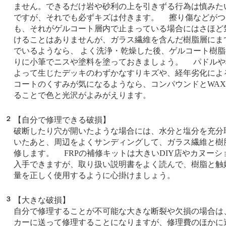
ません。できるだけ岩や砂利の上を引きずる行為は慎みた
ですが、それでも必ずキズは付きます。 擦り傷などがつ
も、それがゲルコート層内で止まっている場合にはさほど
けることはありませんが、ガラス繊維を含んだ樹脂層にま
でいるようなら、 よく洗浄・乾燥した後、ゲルコート樹
りに小筆でニスや塗料を塗っておきましょう。 パドルや
よって生じたデッキのわずかなすりキズや、経年劣化によ
コートのくすみが気になるようなら、コンパウンドとWA
ることで色と光沢がよみがえります。
２
【自分で修理できる破損】
破断したり穴が開いたような場合には、水分と塩分を充分
いたあと、周辺をよくサンディングして、ガラス繊維と樹
修します。 FRPの補修キットは大きいDIY店やカヌーシ
入手できますが、取り扱い説明書をよく読んで、樹脂と触
量を正しく使用するように心掛けましょう。
３
【大きな破損】
自分で修理することが不可能な大きな断裂や欠損の場合は
カーに送って修理することになりますが、修理費のほかに