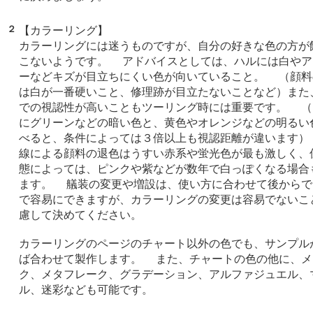
２
【カラーリング】
カラーリングには迷うものですが、自分の好きな色の方が
こないようです。 アドバイスとしては、ハルには白やア
ーなどキズが目立ちにくい色が向いていること。 （顔料
は白が一番硬いこと、修理跡が目立たないことなど）また
での視認性が高いこともツーリング時には重要です。 （
にグリーンなどの暗い色と、黄色やオレンジなどの明るい
べると、条件によっては３倍以上も視認距離が違います）
線による顔料の退色はうすい赤系や蛍光色が最も激しく、
態によっては、ピンクや紫などが数年で白っぽくなる場合
ます。 艤装の変更や増設は、使い方に合わせて後からで
で容易にできますが、カラーリングの変更は容易でないこ
慮して決めてください。
カラーリングのページのチャート以外の色でも、サンプル
ば合わせて製作します。 また、チャートの色の他に、メ
ク、メタフレーク、グラデーション、アルファジュエル、
ル、迷彩なども可能です。