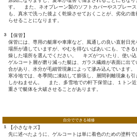
原因になりますし、愛車が塩害で悩まされることにもなり
す。 また、ネオプレーン製のソフトカバーやスプレース
も、真水で洗った後よく乾燥させておくことが、劣化の進
らせることになります。
３
【保管】
保管には、専用の艇庫や車庫など、風通しの良い直射日光
場所が適していますが、やむを得ないばあいにも、できる
燥した場所を選んでください。 キズがついたり、使い込
ゲルコート層が磨り減った艇は、ガラス繊維が表面に出て
合があり、水分が毛細管現象によって滲み込んでいます。
寒冷地では、冬季間に凍結して膨張し、層間剥離現象も引
しかねません。 また、多雪地での軒下保管は、１トン近
重さで艇体を大破させることがあります。
自分でできる補修
１
【小さなキズ】
先に述べたように、ゲルコートは単に着色のための塗料で