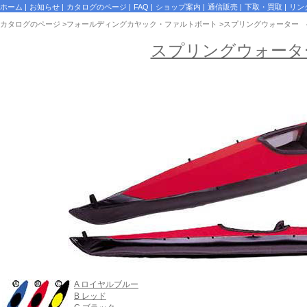
ホーム
|
お知らせ
|
カタログのページ
|
FAQ
|
ショップ案内
|
通信販売
|
下取・買取
|
リン
カタログのページ
>
フォールディングカヤック・ファルトボート
>スプリングウォーター 4
スプリングウォーター
A ロイヤルブルー
B レッド