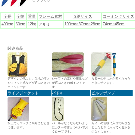
C ブラック
全長
全幅
重量
フレーム素材
収納サイズ
コーミングサイズ
400cm
60cm
12kg
100cm×37cm×28cm
74cm×45cm
アルミ
関連商品
デザインの他にも、生地の厚さ
シャフトの素材や重量など
カヌーの中に水が多く入った
やフィット感などが選ぶときの
が選ぶときのポイントで
ときに使います。
ポイントです。
す。
ライフジャケット
パドル
ビルジポンプ
水上でカヤックに乗りこむとき
パドルがなくならないよう
カヌーの前後に入れて転覆な
に使います。
にカヌー本体とつないでお
どしたときに入ってくる水を
くロープです。
少なくします。